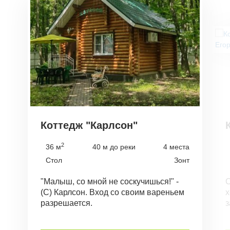
Коттедж "Карлсон"
2
36 м
40 м до реки
4 места
Стол
Зонт
"Малыш, со мной не соскучишься!" -
С
(С) Карлсон. Вход со своим вареньем
х
разрешается.
з